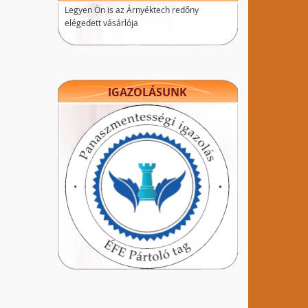
Legyen Ön is az Árnyéktech redőny
elégedett vásárlója
IGAZOLÁSUNK