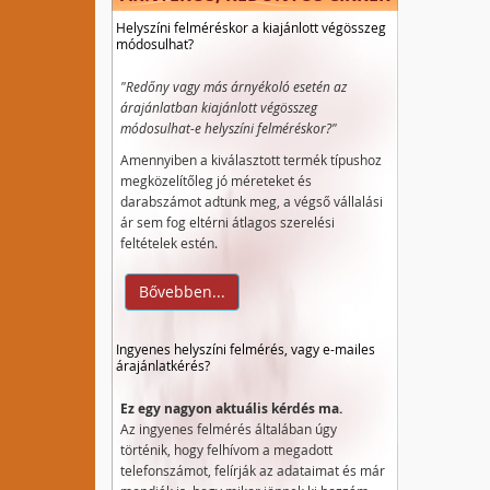
Helyszíni felméréskor a kiajánlott végösszeg
módosulhat?
"Redőny vagy más árnyékoló esetén az
árajánlatban kiajánlott végösszeg
módosulhat-e helyszíni felméréskor?"
Amennyiben a kiválasztott termék típushoz
megközelítőleg jó méreteket és
darabszámot adtunk meg, a végső vállalási
ár sem fog eltérni átlagos szerelési
feltételek estén.
Bővebben...
Ingyenes helyszíni felmérés, vagy e-mailes
árajánlatkérés?
Ez egy nagyon aktuális kérdés ma.
Az ingyenes felmérés általában úgy
történik, hogy felhívom a megadott
telefonszámot, felírják az adataimat és már