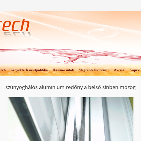
tech
Árnyéktech üzletpolitika
Hasznos infók
Megrendelés menete
Akciók
Kapcso
szúnyoghálós alumínium redőny a belső sínben mozog