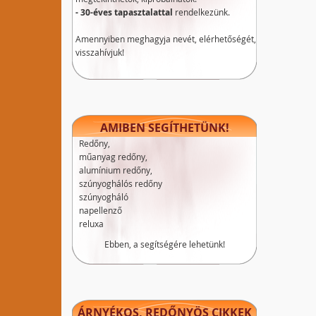
- 30-éves tapasztalattal
rendelkezünk.
Amennyiben meghagyja nevét, elérhetőségét,
visszahívjuk!
AMIBEN SEGÍTHETÜNK!
Redőny,
műanyag redőny,
alumínium redőny,
szúnyoghálós redőny
szúnyogháló
napellenző
reluxa
Ebben, a segítségére lehetünk!
ÁRNYÉKOS, REDŐNYÖS CIKKEK