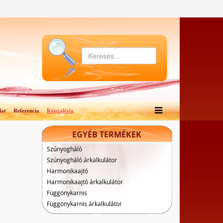
lat
Referencia
Képgaléria
EGYÉB TERMÉKEK
Szúnyogháló
Szúnyogháló árkalkulátor
Harmonikaajtó
Harmonikaajtó árkalkulátor
Függönykarnis
Függönykarnis árkalkulátor