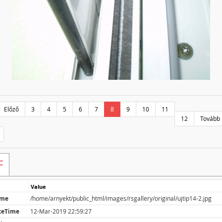
Előző
3
4
5
6
7
8
9
10
11
12
Tovább
F
Value
ame
/home/arnyekt/public_html/images/rsgallery/original/ujtip14-2.jpg
teTime
12-Mar-2019 22:59:27