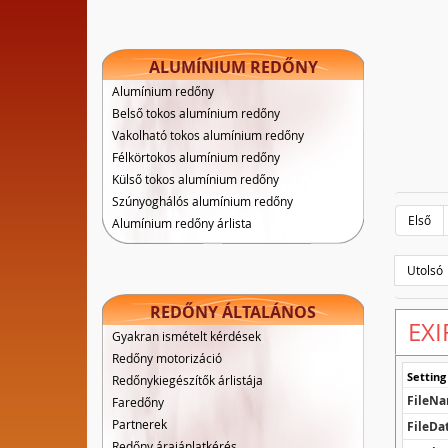
ALUMÍNIUM REDŐNY
Alumínium redőny
Belső tokos alumínium redőny
Vakolható tokos alumínium redőny
Félkörtokos alumínium redőny
Külső tokos alumínium redőny
Szúnyoghálós alumínium redőny
Első
Alumínium redőny árlista
Utolsó
REDŐNY ÁLTALÁNOS
EXI
Gyakran ismételt kérdések
Redőny motorizáció
Setting
Redőnykiegészítők árlistája
FileN
Faredőny
Partnerek
FileDa
Redőny árajánlatkérés