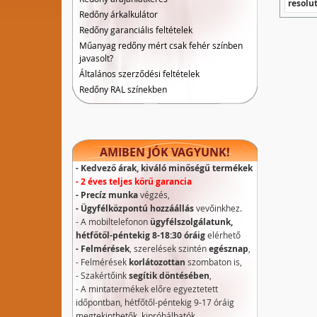
resolu
Redőny árkalkulátor
Redőny garanciális feltételek
Műanyag redőny mért csak fehér színben
javasolt?
Általános szerződési feltételek
Redőny RAL színekben
AMIBEN JÓK VAGYUNK!
- Kedvező árak, kiváló minőségű termékek
- 2 éves teljes körű garancia
- Precíz munka
végzés,
- Ügyfélközpontú hozzáállás
vevőinkhez.
- A mobiltelefonon
ügyfélszolgálatunk,
hétfőtől-péntekig 8-18:30 óráig
elérhető
- Felmérések
, szerelések szintén
egésznap
,
- Felmérések
korlátozottan
szombaton is,
- Szakértőink
segítik döntésében
,
- A mintatermékek előre egyeztetett
időpontban, hétfőtől-péntekig 9-17 óráig
megtekinthetők, kipróbálhatók.