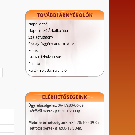
TOVÁBBI ÁRNYÉKOLÓK
Napellenző
Napellenző Árkalkulátor
Szalagfüggöny
Szalagfüggöny árkalkulátor
Reluxa
Reluxa árkalkulátor
Roletta
Kültéri roletta, napháló
ELÉRHETŐSÉGEINK
Ügyfélszolgálat:
06-1/280-60-39
Hétfőtől péntekig 8:30-16:30-ig
Mobil elérhetőségünk:
+36-20/460-09-07
Hétfőtől péntekig: 8:00-18:30-ig.