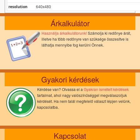
resolution
640x480
Árkalkulátor
Használja árkalkulátorunk!
Számolja ki redőnye árát,
illetve ha több redőnyre van szüksége összesítve is
láthatja mennyibe fog kerülni Önnek.
Gyakori kérdések
Kérdése van? Olvassa el a
Gyakran ismételt kérdések
tartalmat, ahol nagy valószínűséggel megválaszoljuk
kérdését. Ha nem talál megfelelő választ lépjen velünk,
kapcsolatba.
Kapcsolat