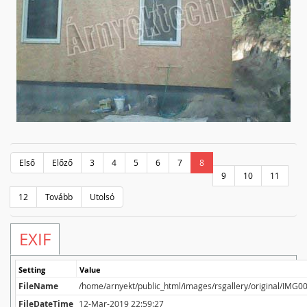
Első
Előző
3
4
5
6
7
8
9
10
11
12
Tovább
Utolsó
EXIF
Setting
Value
FileName
/home/arnyekt/public_html/images/rsgallery/original/IMG0
FileDateTime
12-Mar-2019 22:59:27