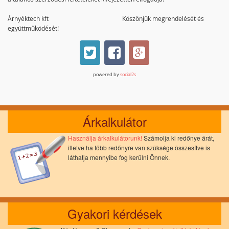
Árnyéktech kft Köszönjük megrendelését és
együttműködését!
powered by
social2s
Árkalkulátor
Használja árkalkulátorunk!
Számolja ki redőnye árát,
illetve ha több redőnyre van szüksége összesítve is
láthatja mennyibe fog kerülni Önnek.
Gyakori kérdések