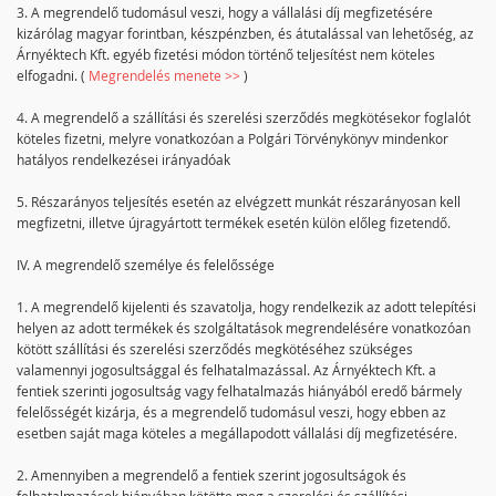
3. A megrendelő tudomásul veszi, hogy a vállalási díj megfizetésére
kizárólag magyar forintban, készpénzben, és átutalással van lehetőség, az
Árnyéktech Kft. egyéb fizetési módon történő teljesítést nem köteles
elfogadni. (
Megrendelés menete >>
)
4. A megrendelő a szállítási és szerelési szerződés megkötésekor foglalót
köteles fizetni, melyre vonatkozóan a Polgári Törvénykönyv mindenkor
hatályos rendelkezései irányadóak
5. Részarányos teljesítés esetén az elvégzett munkát részarányosan kell
megfizetni, illetve újragyártott termékek esetén külön előleg fizetendő.
IV. A megrendelő személye és felelőssége
1. A megrendelő kijelenti és szavatolja, hogy rendelkezik az adott telepítési
helyen az adott termékek és szolgáltatások megrendelésére vonatkozóan
kötött szállítási és szerelési szerződés megkötéséhez szükséges
valamennyi jogosultsággal és felhatalmazással. Az Árnyéktech Kft. a
fentiek szerinti jogosultság vagy felhatalmazás hiányából eredő bármely
felelősségét kizárja, és a megrendelő tudomásul veszi, hogy ebben az
esetben saját maga köteles a megállapodott vállalási díj megfizetésére.
2. Amennyiben a megrendelő a fentiek szerint jogosultságok és