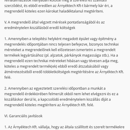
felhatalmazások hiányában kötötte meg a szerelési és szállítási
szerződést, és ebből eredően az Árnyéktech Kft-t bármely kár éri, a
megrendelő köteles ezen károkat haladéktalanul megtéríteni.
V. A megrendelő által végzett mérések pontatlanságából és az
eredménytelen kiszállásból eredő költségek
1. Amennyiben a telepítési helyként megadott épület vagy építmény a
megrendelés időpontjában nincs teljesen befejezve, bizonyos technikai
méreteket a megrendelőnek kell előzetesen ismertetni a megrendelt
termékek legyártásához (pl. aljzatok, párkányok magassága stb.). Ha a
megrendelő ezen technikai méreteket hibásan vagy tévesen adja meg,
köteles a megrendelt termék(ek) ebből eredő átszabásából vagy
átméretezéséből eredő többletköltségek megtérítésére az Árnyéktech Kft.
felé.
2. Amennyiben az egyeztetett szerelési időpontban a munkát a
megrendelő érdekkörében felmerült okból nem lehet elvégezni és ez a
kiszálláskor derül ki, a kapcsolódó eredménytelem kiszállás díját a
megrendelő köteles megtéríteni az Árnyéktech Kft. felé.
VI. Garanciális javítások
1. Az Árnyéktech Kft. vállalja, hogy az általa szállított és szerelt termékekre