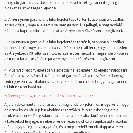
irányadó garanciális időszakon belül bekövetkezett garanciális jellegű
hibákat saját költségén kijavítja.
2. Amennyiben garanciális hiba bejelentése történik, azonban a kiszállás
során kiderül, hogy a jelzett hiba nem garanciális jellegű, a megrendelő
köteles a kapcsolódó javítási díjat az Árnyéktech Kft. részére megfizetni.
3. Amennyiben garanciális hiba bejelentése történik, azonban a kiszállás
során kiderül, hogy a jelzett hiba valójában nem áll fenn, vagy az független
az Árnyéktech Kft. által szállított és szerelt terméktől, a megrendelő köteles
az indokolatlan kiszállás díját az Árnyéktech Kft. részére megfizetni.
4. Műanyag redőny esetében a sötétbarna léc esetén az eldeformálódásra,
fakulásra az Árnyéktech Kft. nem tud garanciát vállalni. Színes műanyag
redőny esetén az általános szabályoktól eltérően csak 1 (egy) év garanciát
vállalunk a működésre.
Műanyag redőny, miért csak fehér színben javasolt >>
A jelen dokumentum aláírásával a megrendelő kijelenti és megerősíti, hogy
az Árnyéktech Kft. a jelen általános szerződési feltételekben foglalt, a
szokásos szerződési gyakorlattól, illetve a felek által korábban alkalmazott
kikötésektől lényegesen eltérő rendelkezésekről külön tájékoztatta, azokat
a felek egyedileg megtárgyalták, és a megrendelő ennek alapján a jelen
általános szerződési feltételeket kifejezetten elfogadja.