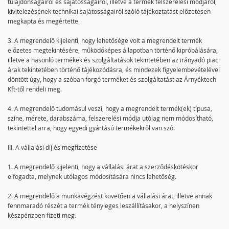
tulajdonságairól és sajátosságairól, illetve a termék felszerelési módjáról,
kivitelezésének technikai sajátosságairól szóló tájékoztatást előzetesen
megkapta és megértette.
3. A megrendelő kijelenti, hogy lehetősége volt a megrendelt termék
előzetes megtekintésére, működőképes állapotban történő kipróbálására,
illetve a hasonló termékek és szolgáltatások tekintetében az irányadó piaci
árak tekintetében történő tájékozódásra, és mindezek figyelembevételével
döntött úgy, hogy a szóban forgó terméket és szolgáltatást az Árnyéktech
Kft-től rendeli meg.
4. A megrendelő tudomásul veszi, hogy a megrendelt termék(ek) típusa,
színe, mérete, darabszáma, felszerelési módja utólag nem módosítható,
tekintettel arra, hogy egyedi gyártású termékekről van szó.
III. A vállalási díj és megfizetése
1. A megrendelő kijelenti, hogy a vállalási árat a szerződéskötéskor
elfogadta, melynek utólagos módosítására nincs lehetőség.
2. A megrendelő a munkavégzést követően a vállalási árat, illetve annak
fennmaradó részét a termék tényleges leszállításakor, a helyszínen
készpénzben fizeti meg.