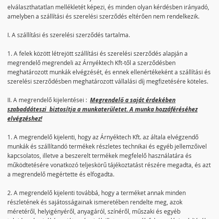
elválaszthatatlan mellékletét képezi, és minden olyan kérdésben irányadó,
amelyben a szállítási és szerelési szerződés eltérően nem rendelkezik.
I. A szállítási és szerelési szerződés tartalma.
1. A felek között létrejött szállítási és szerelési szerződés alapján a
megrendelő megrendeli az Árnyéktech Kft-től a szerződésben
meghatározott munkák elvégzését, és ennek ellenértékeként a szállítási és
szerelési szerződésben meghatározott vállalási díj megfizetésére köteles.
II. A megrendelő kijelentései :
Megrendelő a saját érdekében
szabaddáteszi biztosítja a munkaterületet. A munka hozzáféréséhez
elvégzéshez!
1. A megrendelő kijelenti, hogy az Árnyéktech Kft. az általa elvégzendő
munkák és szállítandó termékek részletes technikai és egyéb jellemzőivel
kapcsolatos, illetve a beszerelt termékek megfelelő használatára és
működtetésére vonatkozó teljeskörű tájékoztatást részére megadta, és azt
a megrendelő megértette és elfogadta.
2. A megrendelő kijelenti továbbá, hogy a terméket annak minden
részletének és sajátosságainak ismeretében rendelte meg, azok
méretéről, helyigényéről, anyagáról, színéről, műszaki és egyéb