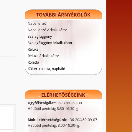
TOVÁBBI ÁRNYÉKOLÓK
Napellenző
Napellenző Árkalkulátor
Szalagfüggöny
Szalagfüggöny árkalkulátor
Reluxa
Reluxa árkalkulátor
Roletta
Kültéri roletta, napháló
ELÉRHETŐSÉGEINK
Ügyfélszolgálat:
06-1/280-60-39
Hétfőtől péntekig 8:30-16:30-ig
Mobil elérhetőségünk:
+36-20/460-09-07
Hétfőtől péntekig: 8:00-18:30-ig.