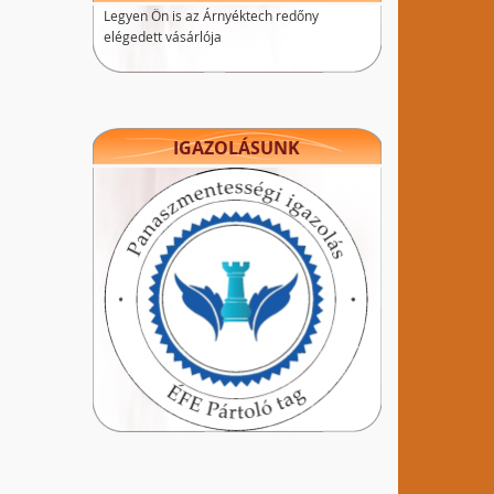
Legyen Ön is az Árnyéktech redőny
elégedett vásárlója
IGAZOLÁSUNK