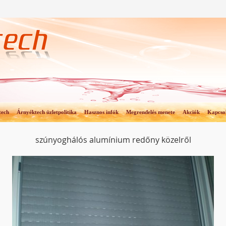
tech
Árnyéktech üzletpolitika
Hasznos infók
Megrendelés menete
Akciók
Kapcso
szúnyoghálós alumínium redőny közelről