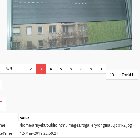
Előző
1
2
3
4
5
6
7
8
9
10
Tovább
F
Value
ame
/home/arnyekt/public_html/images/rsgallery/original/ujtip1-2.jpg
teTime
12-Mar-2019 22:59:27