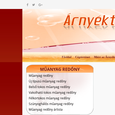
Főoldal
Cégtörténet
Miért az Árnyék
MŰANYAG REDŐNY
Műanyag redőny
Új típusú műanyag redőny
Belső tokos műanyag redőny
Vakolható tokos műanyag redőny
Félkörtokos műanyag redőny
Szúnyoghálós műanyag redőny
Műanyag redőny árlista