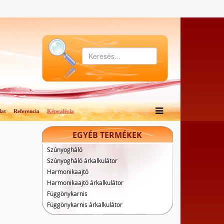
lat
Referencia
Képgaléria
EGYÉB TERMÉKEK
Szúnyogháló
Szúnyogháló árkalkulátor
Harmonikaajtó
Harmonikaajtó árkalkulátor
Függönykarnis
Függönykarnis árkalkulátor