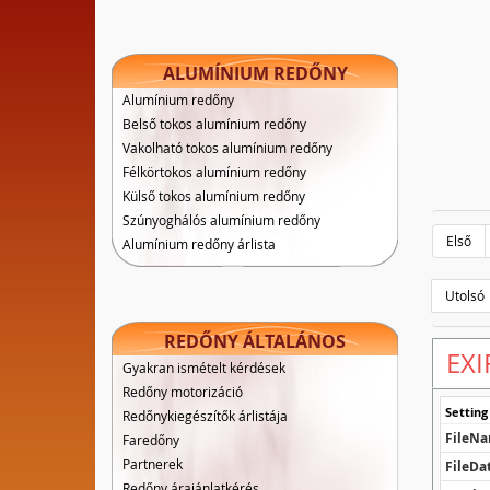
ALUMÍNIUM REDŐNY
Alumínium redőny
Belső tokos alumínium redőny
Vakolható tokos alumínium redőny
Félkörtokos alumínium redőny
Külső tokos alumínium redőny
Szúnyoghálós alumínium redőny
Első
Alumínium redőny árlista
Utolsó
REDŐNY ÁLTALÁNOS
EXI
Gyakran ismételt kérdések
Redőny motorizáció
Setting
Redőnykiegészítők árlistája
FileN
Faredőny
Partnerek
FileDa
Redőny árajánlatkérés