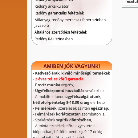
resolu
Redőny árkalkulátor
Redőny garanciális feltételek
Műanyag redőny mért csak fehér színben
javasolt?
Általános szerződési feltételek
Redőny RAL színekben
AMIBEN JÓK VAGYUNK!
- Kedvező árak, kiváló minőségű termékek
- 2 éves teljes körű garancia
- Precíz munka
végzés,
- Ügyfélközpontú hozzáállás
vevőinkhez.
- A mobiltelefonon
ügyfélszolgálatunk,
hétfőtől-péntekig 8-18:30 óráig
elérhető
- Felmérések
, szerelések szintén
egésznap
,
- Felmérések
korlátozottan
szombaton is,
- Szakértőink
segítik döntésében
,
- A mintatermékek előre egyeztetett
időpontban, hétfőtől-péntekig 9-17 óráig
megtekinthetők, kipróbálhatók.