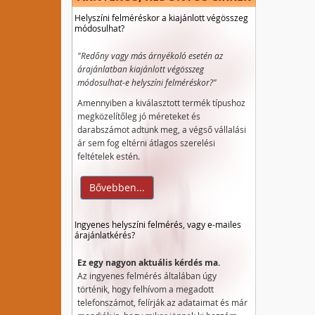
Helyszíni felméréskor a kiajánlott végösszeg
módosulhat?
"Redőny vagy más árnyékoló esetén az
árajánlatban kiajánlott végösszeg
módosulhat-e helyszíni felméréskor?"
Amennyiben a kiválasztott termék típushoz
megközelítőleg jó méreteket és
darabszámot adtunk meg, a végső vállalási
ár sem fog eltérni átlagos szerelési
feltételek estén.
Bővebben...
Ingyenes helyszíni felmérés, vagy e-mailes
árajánlatkérés?
Ez egy nagyon aktuális kérdés ma.
Az ingyenes felmérés általában úgy
történik, hogy felhívom a megadott
telefonszámot, felírják az adataimat és már