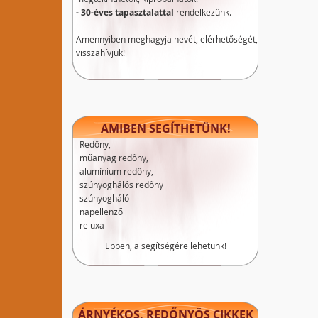
- 30-éves tapasztalattal
rendelkezünk.
Amennyiben meghagyja nevét, elérhetőségét,
visszahívjuk!
AMIBEN SEGÍTHETÜNK!
Redőny,
műanyag redőny,
alumínium redőny,
szúnyoghálós redőny
szúnyogháló
napellenző
reluxa
Ebben, a segítségére lehetünk!
ÁRNYÉKOS, REDŐNYÖS CIKKEK