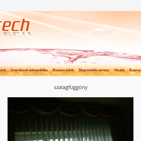
tech
Árnyéktech üzletpolitika
Hasznos infók
Megrendelés menete
Akciók
Kapcso
szalagfüggöny