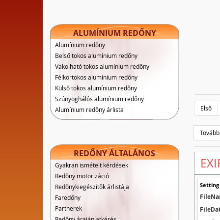
ALUMÍNIUM REDŐNY
Alumínium redőny
Belső tokos alumínium redőny
Vakolható tokos alumínium redőny
Félkörtokos alumínium redőny
Külső tokos alumínium redőny
Szúnyoghálós alumínium redőny
Első
Alumínium redőny árlista
Tovább
REDŐNY ÁLTALÁNOS
EXI
Gyakran ismételt kérdések
Redőny motorizáció
Setting
Redőnykiegészítők árlistája
FileN
Faredőny
Partnerek
FileDa
Redőny árajánlatkérés