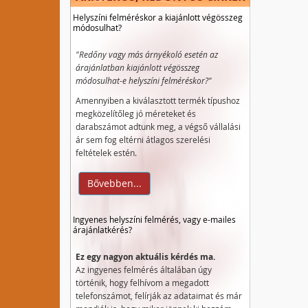
Helyszíni felméréskor a kiajánlott végösszeg
módosulhat?
"Redőny vagy más árnyékoló esetén az
árajánlatban kiajánlott végösszeg
módosulhat-e helyszíni felméréskor?"
Amennyiben a kiválasztott termék típushoz
megközelítőleg jó méreteket és
darabszámot adtunk meg, a végső vállalási
ár sem fog eltérni átlagos szerelési
feltételek estén.
Bővebben...
Ingyenes helyszíni felmérés, vagy e-mailes
árajánlatkérés?
Ez egy nagyon aktuális kérdés ma.
Az ingyenes felmérés általában úgy
történik, hogy felhívom a megadott
telefonszámot, felírják az adataimat és már