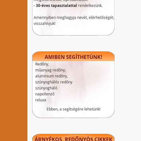
- 30-éves tapasztalattal
rendelkezünk.
Amennyiben meghagyja nevét, elérhetőségét,
visszahívjuk!
AMIBEN SEGÍTHETÜNK!
Redőny,
műanyag redőny,
alumínium redőny,
szúnyoghálós redőny
szúnyogháló
napellenző
reluxa
Ebben, a segítségére lehetünk!
ÁRNYÉKOS, REDŐNYÖS CIKKEK