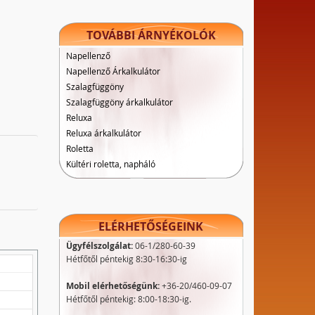
TOVÁBBI ÁRNYÉKOLÓK
Napellenző
Napellenző Árkalkulátor
Szalagfüggöny
Szalagfüggöny árkalkulátor
Reluxa
Reluxa árkalkulátor
Roletta
Kültéri roletta, napháló
ELÉRHETŐSÉGEINK
Ügyfélszolgálat:
06-1/280-60-39
Hétfőtől péntekig 8:30-16:30-ig
Mobil elérhetőségünk:
+36-20/460-09-07
Hétfőtől péntekig: 8:00-18:30-ig.