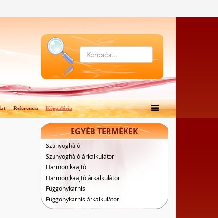
lat
Referencia
Képgaléria
EGYÉB TERMÉKEK
Szúnyogháló
Szúnyogháló árkalkulátor
Harmonikaajtó
Harmonikaajtó árkalkulátor
Függönykarnis
Függönykarnis árkalkulátor