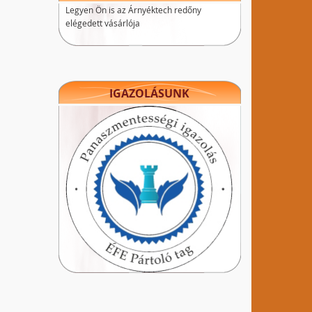
Legyen Ön is az Árnyéktech redőny
elégedett vásárlója
IGAZOLÁSUNK