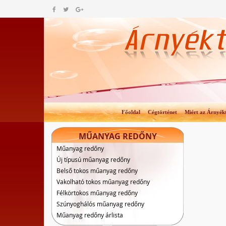
Főoldal
Cégtörténet
Miért az Árnyék
MŰANYAG REDŐNY
Műanyag redőny
Új típusú műanyag redőny
Belső tokos műanyag redőny
Vakolható tokos műanyag redőny
Félkörtokos műanyag redőny
Szúnyoghálós műanyag redőny
Műanyag redőny árlista