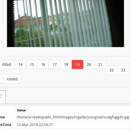
Előző
14
15
16
17
18
19
20
21
22
23
Utolsó
F
Value
ame
/home/arnyekt/public_html/images/rsgallery/original/szalgfugg45.jpg
teTime
12-Mar-2019 22:59:27