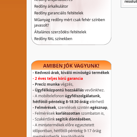
resolu
Redőny árkalkulátor
Redőny garanciális feltételek
Műanyag redőny mért csak fehér színben
javasolt?
Általános szerződési feltételek
Redőny RAL színekben
AMIBEN JÓK VAGYUNK!
- Kedvező árak, kiváló minőségű termékek
- 2 éves teljes körű garancia
- Precíz munka
végzés,
- Ügyfélközpontú hozzáállás
vevőinkhez.
- A mobiltelefonon
ügyfélszolgálatunk,
hétfőtől-péntekig 8-18:30 óráig
elérhető
- Felmérések
, szerelések szintén
egésznap
,
- Felmérések
korlátozottan
szombaton is,
- Szakértőink
segítik döntésében
,
- A mintatermékek előre egyeztetett
időpontban, hétfőtől-péntekig 9-17 óráig
megtekinthetők, kipróbálhatók.