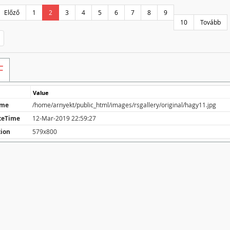
Előző
1
2
3
4
5
6
7
8
9
10
Tovább
F
Value
ame
/home/arnyekt/public_html/images/rsgallery/original/hagy11.jpg
teTime
12-Mar-2019 22:59:27
tion
579x800