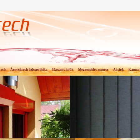
tech
Árnyéktech üzletpolitika
Hasznos infók
Megrendelés menete
Akciók
Kapcso