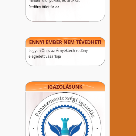
minden előnyükkel, és árukkal.
Redőny ötlettár >>
ENNYI EMBER NEM TÉVEDHET!
Legyen Ön is az Árnyéktech redőny
elégedett vásárlója
IGAZOLÁSUNK