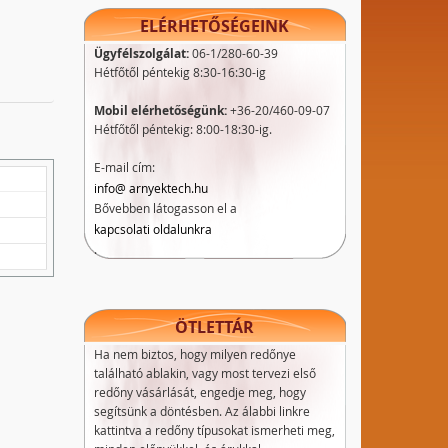
ELÉRHETŐSÉGEINK
Ügyfélszolgálat:
06-1/280-60-39
Hétfőtől péntekig 8:30-16:30-ig
Mobil elérhetőségünk:
+36-20/460-09-07
Hétfőtől péntekig: 8:00-18:30-ig.
E-mail cím:
info@ arnyektech.hu
Bővebben látogasson el a
kapcsolati oldalunkra
.
ÖTLETTÁR
Ha nem biztos, hogy milyen redőnye
található ablakin, vagy most tervezi első
redőny vásárlását, engedje meg, hogy
segítsünk a döntésben. Az álabbi linkre
kattintva a redőny típusokat ismerheti meg,