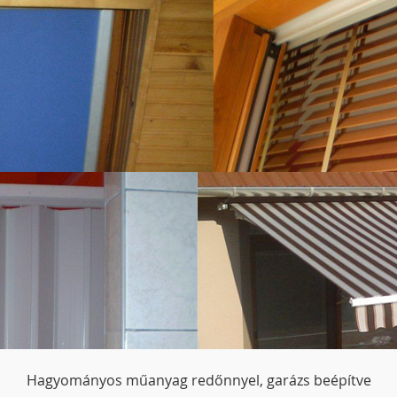
Hagyományos műanyag redőnnyel, garázs beépítve