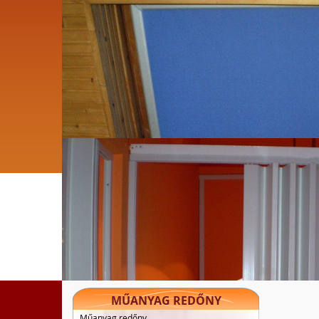
MŰANYAG REDŐNY
Műanyag redőny