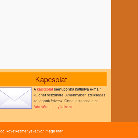
Kapcsolat
A
kapcsolat
menüpontra kattintva e-mailt
küldhet részünkre. Amennyiben szükséges
kollégánk felveszi Önnel a kapcsolatot.
Adatvédelmi nyilatkozat
és jogi következményeket von maga után.