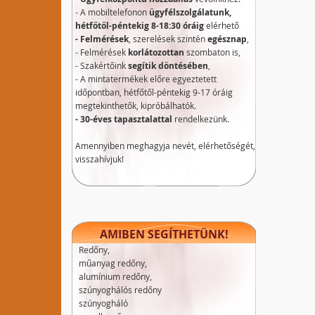
- A mobiltelefonon
ügyfélszolgálatunk,
hétfőtől-péntekig 8-18:30 óráig
elérhető
- Felmérések
, szerelések szintén
egésznap
,
- Felmérések
korlátozottan
szombaton is,
- Szakértőink
segítik döntésében
,
- A mintatermékek előre egyeztetett
időpontban, hétfőtől-péntekig 9-17 óráig
megtekinthetők, kipróbálhatók.
- 30-éves tapasztalattal
rendelkezünk.
Amennyiben meghagyja nevét, elérhetőségét,
visszahívjuk!
AMIBEN SEGÍTHETÜNK!
Redőny,
műanyag redőny,
alumínium redőny,
szúnyoghálós redőny
szúnyogháló