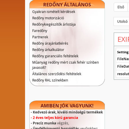
REDŐNY ÁLTALÁNOS
Első
Gyakran ismételt kérdések
Redőny motorizáció
Utolsó
Redőnykiegészítők árlistája
Faredőny
Partnerek
EXI
Redőny árajánlatkérés
Redőny árkalkulátor
Setting
Redőny garanciális feltételek
FileN
Műanyag redőny mért csak fehér színben
FileDa
javasolt?
Általános szerződési feltételek
resolu
Redőny RAL színekben
AMIBEN JÓK VAGYUNK!
- Kedvező árak, kiváló minőségű termékek
- 2 éves teljes körű garancia
- Precíz munka
végzés,
- Ügyfélközpontú hozzáállás
vevőinkhez.