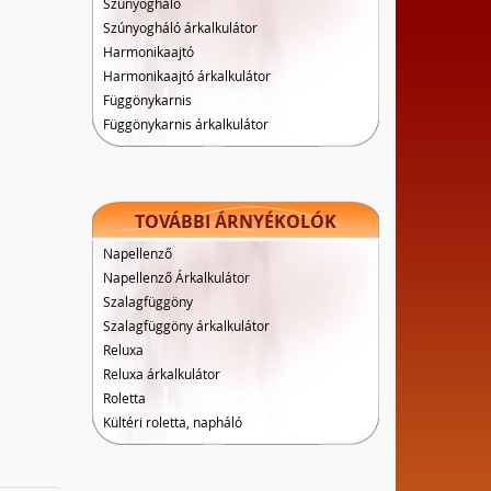
Szúnyogháló
Szúnyogháló árkalkulátor
Harmonikaajtó
Harmonikaajtó árkalkulátor
Függönykarnis
Függönykarnis árkalkulátor
TOVÁBBI ÁRNYÉKOLÓK
Napellenző
Napellenző Árkalkulátor
Szalagfüggöny
Szalagfüggöny árkalkulátor
Reluxa
Reluxa árkalkulátor
Roletta
Kültéri roletta, napháló