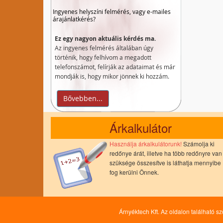
Ingyenes helyszíni felmérés, vagy e-mailes
árajánlatkérés?
Ez egy nagyon aktuális kérdés ma.
Az ingyenes felmérés általában úgy
történik, hogy felhívom a megadott
telefonszámot, felírják az adataimat és már
mondják is, hogy mikor jönnek ki hozzám.
Bővebben...
Árkalkulátor
Használja árkalkulátorunk!
Számolja ki
redőnye árát, illetve ha több redőnyre van
szüksége összesítve is láthatja mennyibe
fog kerülni Önnek.
Árnyéktech Kft. Az oldalon található s