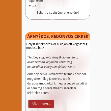
napellenző
reluxa
Ebben, a segítségére lehetünk!
ÁRNYÉKOS, REDŐNYÖS CIKKEK
Helyszíni felméréskor a kiajánlott végösszeg
módosulhat?
"Redőny vagy más árnyékoló esetén az
árajánlatban kiajánlott végösszeg
módosulhat-e helyszíni felméréskor?"
Amennyiben a kiválasztott termék típushoz
megközelítőleg jó méreteket és
darabszámot adtunk meg, a végső vállalási
ár sem fog eltérni átlagos szerelési
feltételek estén.
Bővebben...