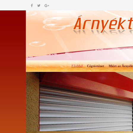
Főoldal
Cégtörténet
Miért az Árnyék