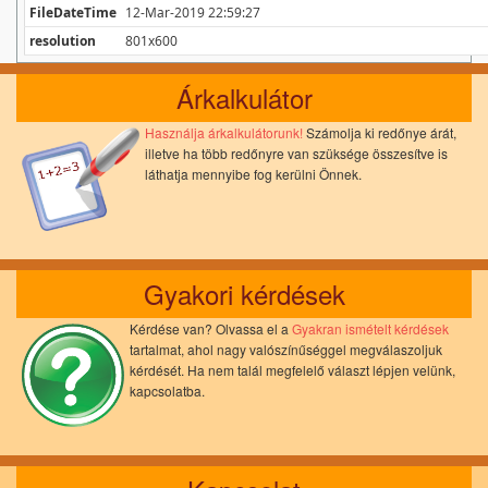
FileDateTime
12-Mar-2019 22:59:27
resolution
801x600
Árkalkulátor
Használja árkalkulátorunk!
Számolja ki redőnye árát,
illetve ha több redőnyre van szüksége összesítve is
láthatja mennyibe fog kerülni Önnek.
Gyakori kérdések
Kérdése van? Olvassa el a
Gyakran ismételt kérdések
tartalmat, ahol nagy valószínűséggel megválaszoljuk
kérdését. Ha nem talál megfelelő választ lépjen velünk,
kapcsolatba.