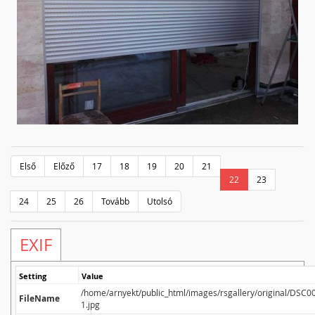
Első
Előző
17
18
19
20
21
22
23
24
25
26
Tovább
Utolsó
EXIF
Setting
Value
/home/arnyekt/public_html/images/rsgallery/original/DSC0
FileName
1.jpg