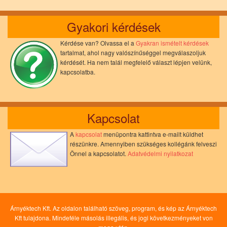
Gyakori kérdések
Kérdése van? Olvassa el a
Gyakran ismételt kérdések
tartalmat, ahol nagy valószínűséggel megválaszoljuk
kérdését. Ha nem talál megfelelő választ lépjen velünk,
kapcsolatba.
Kapcsolat
A
kapcsolat
menüpontra kattintva e-mailt küldhet
részünkre. Amennyiben szükséges kollégánk felveszi
Önnel a kapcsolatot.
Adatvédelmi nyilatkozat
Árnyéktech Kft. Az oldalon található szöveg, program, és kép az Árnyéktech
Kft tulajdona. Mindeféle másolás illegális, és jogi következményeket von