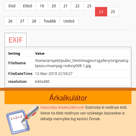
Első
Előző
19
20
21
22
23
24
25
26
27
28
Tovább
Utolsó
EXIF
Setting
Value
/home/arnyekt/public_html/images/rsgallery/original/uj-
FileName
tipusu-muanyag-redony008-1.jpg
FileDateTime
12-Mar-2019 22:59:27
resolution
640x480
Árkalkulátor
Használja árkalkulátorunk!
Számolja ki redőnye árát,
illetve ha több redőnyre van szüksége összesítve is
láthatja mennyibe fog kerülni Önnek.