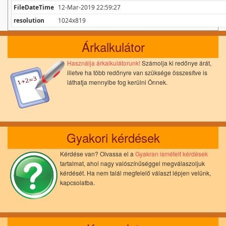
FileDateTime
12-Mar-2019 22:59:27
resolution
1024x819
Árkalkulátor
Használja árkalkulátorunk!
Számolja ki redőnye árát,
illetve ha több redőnyre van szüksége összesítve is
láthatja mennyibe fog kerülni Önnek.
Gyakori kérdések
Kérdése van? Olvassa el a
Gyakran ismételt kérdések
tartalmat, ahol nagy valószínűséggel megválaszoljuk
kérdését. Ha nem talál megfelelő választ lépjen velünk,
kapcsolatba.