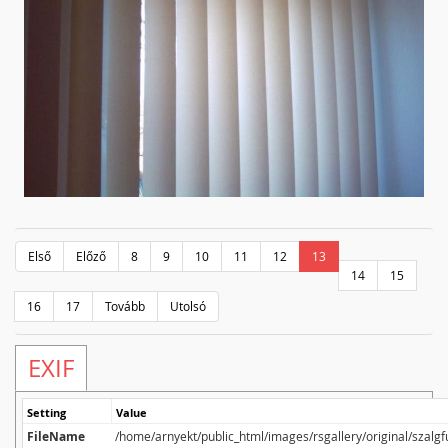
Első
Előző
8
9
10
11
12
13
14
15
16
17
Tovább
Utolsó
EXIF
Setting
Value
FileName
/home/arnyekt/public_html/images/rsgallery/original/szalg