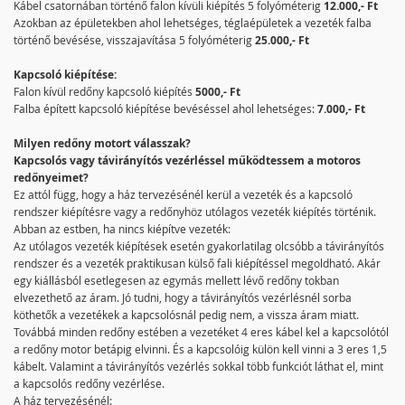
Kábel csatornában történő falon kívüli kiépítés 5 folyóméterig
12.000,- Ft
Azokban az épületekben ahol lehetséges, téglaépületek a vezeték falba
történő bevésése, visszajavítása 5 folyóméterig
25.000,- Ft
Kapcsoló kiépítése:
Falon kívül redőny kapcsoló kiépítés
5000,- Ft
Falba épített kapcsoló kiépítése bevéséssel ahol lehetséges:
7.000,- Ft
Milyen redőny motort válasszak?
Kapcsolós vagy távirányítós vezérléssel működtessem a motoros
redőnyeimet?
Ez attól függ, hogy a ház tervezésénél kerül a vezeték és a kapcsoló
rendszer kiépítésre vagy a redőnyhöz utólagos vezeték kiépítés történik.
Abban az estben, ha nincs kiépítve vezeték:
Az utólagos vezeték kiépítések esetén gyakorlatilag olcsóbb a távirányítós
rendszer és a vezeték praktikusan külső fali kiépítéssel megoldható. Akár
egy kiállásból esetlegesen az egymás mellett lévő redőny tokban
elvezethető az áram. Jó tudni, hogy a távirányítós vezérlésnél sorba
köthetők a vezetékek a kapcsolósnál pedig nem, a vissza áram miatt.
Továbbá minden redőny estében a vezetéket 4 eres kábel kel a kapcsolótól
a redőny motor betápig elvinni. És a kapcsolóig külön kell vinni a 3 eres 1,5
kábelt. Valamint a távirányítós vezérlés sokkal több funkciót láthat el, mint
a kapcsolós redőny vezérlése.
A ház tervezésénél: