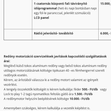
1 csatornás központi fali távirányító
15.000,
időprogrammal
(heti és napi bontásban napi
egy föl-le paranccsal, jelenlét szimuláció)
LCD panel
Rádió jelerősítő- továbbító
6.000,- 
Redőny motorizáció szervizelések javítások kapcsolódó szolgáltatások
árai:
Meglévő külső tokos alumínium redőny vagy belső tokos alumínium redőny
utólagos motorizálásának költsége tipikusan 40 –es fémhengerrel szerelt
redőnyök esetén.
Kérem, az árlistából válassza ki a redőny motort valamint az igényelt
vezérlést.
A tengely összekötők költségét is kérem kalkulálja: féder
500.- Ft/db
vagy
Lock to play 1-2 tagú nyomatékos feltolás gátló ára
1.500.- Ft/db
A redőnymotor helyszíni beépítésének költsége
10.000.- Ft/db
Amennyiben szükséges, kérem kalkulálja a vezeték kiépítést is.