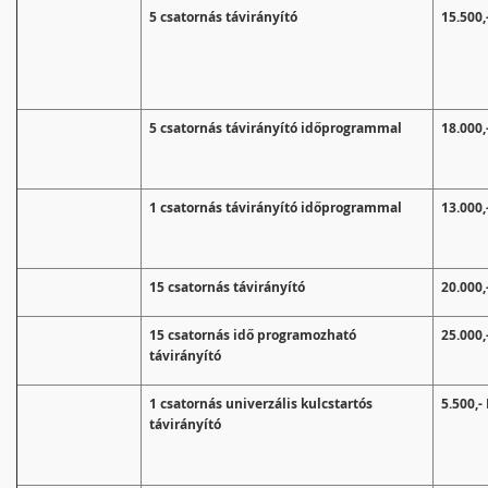
5 csatornás távirányító
15.500,
5 csatornás távirányító időprogrammal
18.000,
1 csatornás távirányító időprogrammal
13.000,
15 csatornás távirányító
20.000,
15 csatornás idő programozható
25.000,
távirányító
1 csatornás univerzális kulcstartós
5.500,- 
távirányító