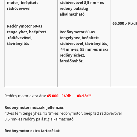
motor, beépített
rádióvevővel 8,5 nm – es
rádióvevővel
redőny palástig
alkalmazható
65.000 .- Ft/d
Redőnymotor 60-as
tengelyhez, beépített
Redőnymotor 60-as
rádióvevővel,
tengelyhez, beépített
távirányítós
rádióvevővel, távirányítós,
44 mm-es, 55 mm-es maxi
redőnyléchez,
faredőnyhöz.
Redőny motor extra ára:
45.000.- Ft/db -- Akciós!!!
Redőnymotor műszaki jellemzői:
40-es fém tengelyhez, 13Nm-es redőnymotor, beépített rádióvevővel
8,5 nm- es redőny palástig alkalmazható.
Redőnymotor extra tartozékai: