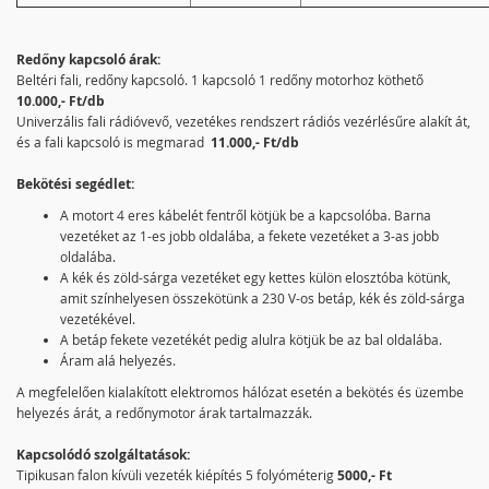
Redőny kapcsoló árak:
Beltéri fali, redőny kapcsoló. 1 kapcsoló 1 redőny motorhoz köthető
10.000,- Ft/db
Univerzális fali rádióvevő, vezetékes rendszert rádiós vezérlésűre alakít át,
és a fali kapcsoló is megmarad
11.000,- Ft/db
Bekötési segédlet:
A motort 4 eres kábelét fentről kötjük be a kapcsolóba. Barna
vezetéket az 1-es jobb oldalába, a fekete vezetéket a 3-as jobb
oldalába.
A kék és zöld-sárga vezetéket egy kettes külön elosztóba kötünk,
amit színhelyesen összekötünk a 230 V-os betáp, kék és zöld-sárga
vezetékével.
A betáp fekete vezetékét pedig alulra kötjük be az bal oldalába.
Áram alá helyezés.
A megfelelően kialakított elektromos hálózat esetén a bekötés és üzembe
helyezés árát, a redőnymotor árak tartalmazzák.
Kapcsolódó szolgáltatások:
Tipikusan falon kívüli vezeték kiépítés 5 folyóméterig
5000,- Ft