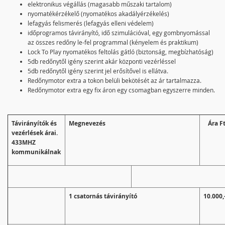
elektronikus végállás (magasabb műszaki tartalom)
nyomatékérzékelő (nyomatékos akadályérzékelés)
lefagyás felismerés (lefagyás elleni védelem)
időprogramos távirányító, idő szimulációval, egy gombnyomással
az összes redőny le-fel programmal (kényelem és praktikum)
Lock To Play nyomatékos feltolás gátló (biztonság, megbízhatóság)
5db redőnytől igény szerint akár központi vezérléssel
5db redőnytől igény szerint jel erősítővel is ellátva.
Redőnymotor extra a tokon belüli bekötését az ár tartalmazza.
Redőnymotor extra egy fix áron egy csomagban egyszerre minden.
Távirányítók és
Megnevezés
Ára F
vezérlések árai.
433MHZ
kommunikálnak
1 csatornás távirányító
10.000,