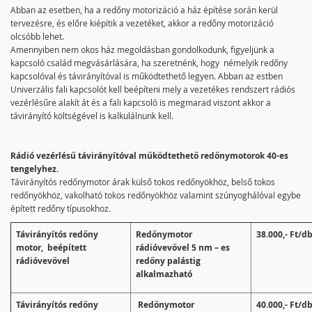
Abban az esetben, ha a redőny motorizáció a ház építése során kerül
tervezésre, és előre kiépítik a vezetéket, akkor a redőny motorizáció
olcsóbb lehet.
Amennyiben nem okos ház megoldásban gondolkodunk, figyeljünk a
kapcsoló család megvásárlására, ha szeretnénk, hogy némelyik redőny
kapcsolóval és távirányítóval is működtethető legyen. Abban az estben
Univerzális fali kapcsolót kell beépíteni mely a vezetékes rendszert rádiós
vezérlésűre alakít át és a fali kapcsoló is megmarad viszont akkor a
távirányító költségével is kalkulálnunk kell.
Rádió vezérlésű távirányítóval működtethető redőnymotorok 40-es
tengelyhez.
Távirányítós redőnymotor árak külső tokos redőnyökhöz, belső tokos
redőnyökhöz, vakolható tokos redőnyökhöz valamint szúnyoghálóval egybe
épített redőny típusokhoz.
Távirányítós redőny
Redőnymotor
38.000,- Ft/d
motor, beépített
rádióvevővel 5 nm – es
rádióvevővel
redőny palástig
alkalmazható
Távirányítós redőny
Redőnymotor
40.000,- Ft/d