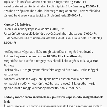
Tipikusan falon kívüli vezeték kiépítés 5 folyóméterig
5000,- Ft
Kábel csatornában történő falon kívüli kiépítés 5 folyóméterig
12.000,- Ft
Azokban az épületekben, ahol lehetséges (téglaépületek) a vezeték falba
történő bevésése vissza javítása 5 folyóméterig
25.000,- Ft
Kapcsoló kiépítése:
Falon kívül redőny kapcsoló kiépítés
5000,- Ft
Falba épített kapcsoló kiépítése bevéséssel ahol lehetséges:
7.000,- Ft
Budapesten belül a mindenkori kiszállási díjat is kalkulálja bele. Ez jelenleg
3.000,- Ft
Redőnymotor végállás állítási meghibásodások meglévő redőnynél.
1 db redőny esetében minimum
10.000.- Ft + kiszállási díj.
Meghibásodás esetén a tengely összekötők költéségét is kalkulálja
500.-
Ft,
vagy
Lock to play 1-2 tagú nyomatékos feltolásgátló ára
1.500.- Ft
költséggel
kalkuláljon.
Központi vezérléses vagy intelligens házak esetén csak a beépítet
kompatibilis redőnymotor építhető be, csere esetén! Ez esetben kérje
ajánlatunkat a megjelölt redőny motor típussal e-mail-ben.
Redőny motorizáció szervizelések javítások kapcsolódó szolgáltatások
árai:
Átlagos szerelési viszonyok esetén érvényesek. Egyéb esetben tájékoztató