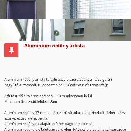
Alumínium redőny árlista
Alumínium redőny árlista tartalmazza a szerelést, szállítást, gurtni
begyűjtő automatát, Budapesten belül.
Érvényes: visszavonásig
Átfutási idő általános esetben 5-10 munkanapon belül.
Minimum fizetendő felület 1.3nm
Alumínium redőny 37 mm-es léccel, külső tokos alapszínekből (fehér, bézs,
szürke, ezüst, krém, barna,)
Alumínium redőnytok alapáron fehér vagy sötét barna
Alumínium redőnytok, lefutósín záró elem RAL skála alapján a színterezése