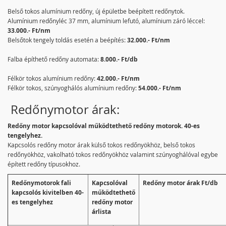
Belső tokos alumínium redőny, új épületbe beépített redőnytok.
Alumínium redőnyléc 37 mm, alumínium lefutó, alumínium záró léccel:
33.000.- Ft/nm
Belsőtok tengely toldás esetén a beépítés:
32.000.- Ft/nm
Falba építhető redőny automata:
8.000.- Ft/db
Félkör tokos alumínium redőny:
42.000.- Ft/nm
Félkör tokos, szúnyoghálós alumínium redőny:
54.000.- Ft/nm
Redőnymotor árak:
Redőny motor kapcsolóval működtethető redőny motorok. 40-es
tengelyhez.
Kapcsolós redőny motor árak külső tokos redőnyökhöz, belső tokos
redőnyökhöz, vakolható tokos redőnyökhöz valamint szúnyoghálóval egybe
épített redőny típusokhoz.
Redőnymotorok fali
Kapcsolóval
Redőny motor árak Ft/db
kapcsolós kivitelben 40-
működtethető
es tengelyhez
redőny motor
árlista