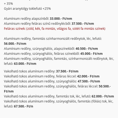
+ 35%
Gyári aranytölgy toklefutó +25%
Alumínium redőny alapszínből:
33.000.- Ft/nm
Alumínium redőny feláras színű redőnylécből:
37.500.- Ft/nm
Feláras színek: (zöld, kék, fa mintás, világos fa, sötét fa mintás színek)
Alumínium redőny, famintás színharmonizált redőnytok, léc, lefutó:
56.000.- Ft/nm
Alumínium redőny, szúnyoghálós, alapszínekből:
40.500.- Ft/nm
Alumínium redőny, szúnyoghálós, feláras színekből:
45.000.- Ft/nm
Alumínium redőny, szúnyoghálós, famintás, színharmonizált redőnytok, léc,
lefutó:
63.000.- Ft/nm
Vakolható tokos alumínium redőny:
37.500.- Ft/nm
Vakolható tokos alumínium redőny, feláras léccel:
42.000.- Ft/nm
Vakolható tokos alumínium redőny, szúnyoghálós:
47.500.- Ft/nm
Vakolható tokos alumínium redőny, szúnyoghálós, feláras léccel:
50.500.-
Ft/nm
Vakolható tokos alumínium redőny, famintás tok, léc, lefutó
: 62.000.- Ft/nm
Vakolható tokos alumínium redőny, szúnyoghálós, famintás (fóliás) tok, léc,
lefutó:
67.500.- Ft/n