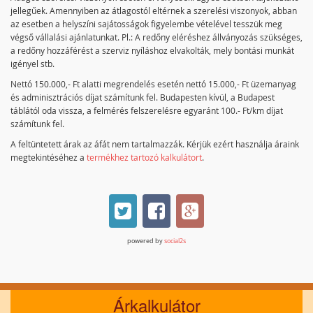
jellegűek. Amennyiben az átlagostól eltérnek a szerelési viszonyok, abban
az esetben a helyszíni sajátosságok figyelembe vételével tesszük meg
végső vállalási ajánlatunkat. Pl.: A redőny eléréshez állványozás szükséges,
a redőny hozzáférést a szerviz nyíláshoz elvakolták, mely bontási munkát
igényel stb.
Nettó 150.000,- Ft alatti megrendelés esetén nettó 15.000,- Ft üzemanyag
és adminisztrációs díjat számítunk fel. Budapesten kívül, a Budapest
táblától oda vissza, a felmérés felszerelésre egyaránt 100.- Ft/km díjat
számítunk fel.
A feltüntetett árak az áfát nem tartalmazzák. Kérjük ezért használja áraink
megtekintéséhez a
termékhez tartozó kalkulátort
.
powered by
social2s
Árkalkulátor