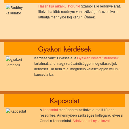
Használja árkalkulátorunk!
Számolja ki redőnye árát,
illetve ha több redőnyre van szüksége összesítve is
láthatja mennyibe fog kerülni Önnek.
Gyakori kérdések
Kérdése van? Olvassa el a
Gyakran ismételt kérdések
tartalmat, ahol nagy valószínűséggel megválaszoljuk
kérdését. Ha nem talál megfelelő választ lépjen velünk,
kapcsolatba.
Kapcsolat
A
kapcsolat
menüpontra kattintva e-mailt küldhet
részünkre. Amennyiben szükséges kollégánk felveszi
Önnel a kapcsolatot.
Adatvédelmi nyilatkozat