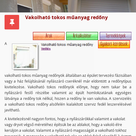
Vakolható tokos műanyag redőny
A
vakolható tokos műanyag redőnyök általában az épület tervezési fázisában
vagy a ház felújításánál nyílászáró cseréknél már eldöntött a redőnytípus
kivitelezése. Vakolható tokos redőnyök előnye, hogy nem takar be a
nyílászáró feslő részébe valamint az épült homlokzatának egységes
látványa a redőny tok nélkül, hiszen a redőny le van vakolva. A szervizelés
a vakolható tokos redőny alsófelén kialakított szerviz fedél leszerelésével
javítható.
A kivitelezésnél nagyon fontos, hogy a nyílászárókkal valamint a vakolat
vagy dryvit végső méretéhez építsük be az ablakot, hogy a vakoló élre
kerüljön a vakolat. Valamint a nyílászáró magasságát a vakolható tokhoz