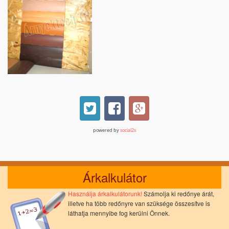
powered by
social2s
Árkalkulátor
Használja árkalkulátorunk!
Számolja ki redőnye árát,
illetve ha több redőnyre van szüksége összesítve is
láthatja mennyibe fog kerülni Önnek.