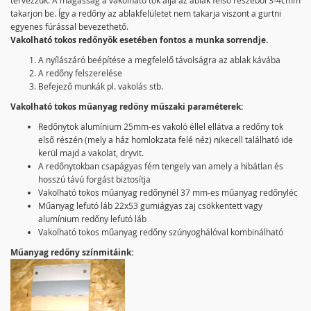
tervezzük. A magasság a vakolható tok alja az ablak felső részéből 3-4cmm
takarjon be. Így a redőny az ablakfelületet nem takarja viszont a gurtni
egyenes fúrással bevezethető.
Vakolható tokos redőnyök esetében fontos a munka sorrendje.
A nyílászáró beépítése a megfelelő távolságra az ablak kávába
A redőny felszerelése
Befejező munkák pl. vakolás stb.
Vakolható tokos műanyag redőny műszaki paraméterek:
Redőnytok alumínium 25mm-es vakoló éllel ellátva a redőny tok
első részén (mely a ház homlokzata felé néz) nikecell található ide
kerül majd a vakolat, dryvit.
A redőnytokban csapágyas fém tengely van amely a hibátlan és
hosszú távú forgást biztosítja
Vakolható tokos műanyag redőnynél 37 mm-es műanyag redőnyléc
Műanyag lefutó láb 22x53 gumiágyas zaj csökkentett vagy
alumínium redőny lefutó láb
Vakolható tokos műanyag redőny szúnyoghálóval kombinálható
Műanyag redőny színmitáink: