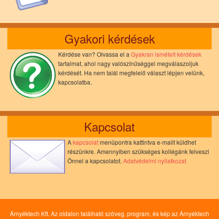
Gyakori kérdések
Kérdése van? Olvassa el a
Gyakran ismételt kérdések
tartalmat, ahol nagy valószínűséggel megválaszoljuk
kérdését. Ha nem talál megfelelő választ lépjen velünk,
kapcsolatba.
Kapcsolat
A
kapcsolat
menüpontra kattintva e-mailt küldhet
részünkre. Amennyiben szükséges kollégánk felveszi
Önnel a kapcsolatot.
Adatvédelmi nyilatkozat
Árnyéktech Kft. Az oldalon található szöveg, program, és kép az Árnyéktech