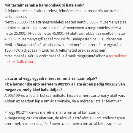
Mit tartalmaznak a harmonikaajtó lista árak?
A feltüntette lista árak szerelést, felmérést és a berendezés tartozékait
tartalmazzák.
Nettó 25.000,- Ft alatti megrendelés esetén nettó 6.500,- Ft üzemanyag és
adminisztrációs díjat számítunk fel. Amennyiben a megrendelés eléri a
nettó 25.000.- Ft-ot, de nettó 45.000,- Ft alatt van, abban az esetben nettó
4.500.- Ft üzemanyagdíjat számolunk fel Budapesten belül. Budapesten
kívül, a Budapest táblától oda vissza, a felmérés felszerelésre egyaránt
100.- Ft/km díjat számítunk fel. A feltüntetett árak az árat nem
tartalmazzák. Kérjük ezért használja áraink megtekintéséhez a
termékhez
tartozó kalkulátort
.
Lista árral vagy egyedi méret és nm árral számoljak?
Pl: a harmonika ajtó méretem 90x199 a lista árban pedig 90x202 van
megadva, melyikkel kalkuláljak?
A 90x199-es a lista árból számolható, hiszen a mérettartomány alatt van.
Abban az esetben lép a nm ár érvénybe, ha a méret a lista ár felett van.
Pl: egy 90x211 cm-es méretnél már a nm árral kell számolni.
A magasság 202 cm alatt van, de térelválasztóként 180 cm szélességben
szeretnék harmonika ajtót, Ebben az esetben a nm árral kell számolnia.