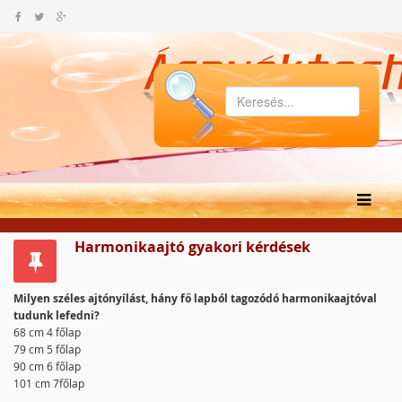
Harmonikaajtó gyakori kérdések
Milyen széles ajtónyílást, hány fő lapból tagozódó harmonikaajtóval
tudunk lefedni?
68 cm 4 főlap
79 cm 5 főlap
90 cm 6 főlap
101 cm 7főlap