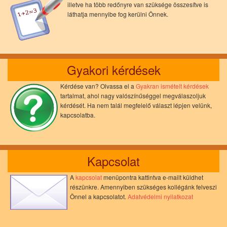
illetve ha több redőnyre van szüksége összesítve is
láthatja mennyibe fog kerülni Önnek.
Gyakori kérdések
Kérdése van? Olvassa el a
Gyakran ismételt kérdések
tartalmat, ahol nagy valószínűséggel megválaszoljuk
kérdését. Ha nem talál megfelelő választ lépjen velünk,
kapcsolatba.
Kapcsolat
A
kapcsolat
menüpontra kattintva e-mailt küldhet
részünkre. Amennyiben szükséges kollégánk felveszi
Önnel a kapcsolatot.
Adatvédelmi nyilatkozat