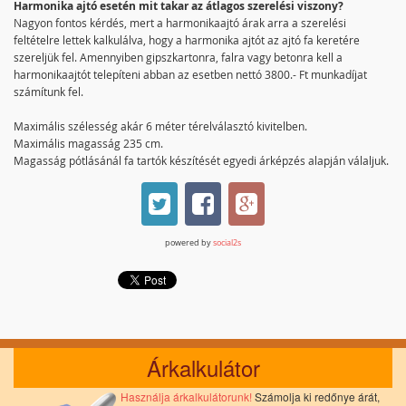
Harmonika ajtó esetén mit takar az átlagos szerelési viszony?
Nagyon fontos kérdés, mert a harmonikaajtó árak arra a szerelési
feltételre lettek kalkulálva, hogy a harmonika ajtót az ajtó fa keretére
szereljük fel. Amennyiben gipszkartonra, falra vagy betonra kell a
harmonikaajtót telepíteni abban az esetben nettó 3800.- Ft munkadíjat
számítunk fel.
Maximális szélesség akár 6 méter térelválasztó kivitelben.
Maximális magasság 235 cm.
Magasság pótlásánál fa tartók készítését egyedi árképzés alapján válaljuk.
powered by
social2s
Árkalkulátor
Használja árkalkulátorunk!
Számolja ki redőnye árát,