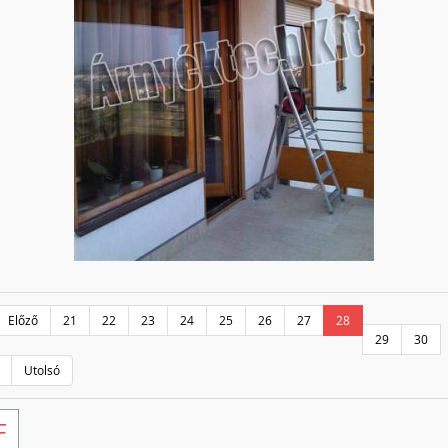
Előző
21
22
23
24
25
26
27
28
29
30
Utolsó
F