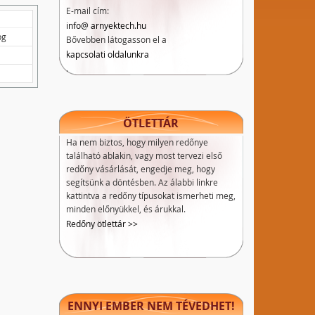
E-mail cím:
info@ arnyektech.hu
pg
Bővebben látogasson el a
kapcsolati oldalunkra
.
ÖTLETTÁR
Ha nem biztos, hogy milyen redőnye
található ablakin, vagy most tervezi első
redőny vásárlását, engedje meg, hogy
segítsünk a döntésben. Az álabbi linkre
kattintva a redőny típusokat ismerheti meg,
minden előnyükkel, és árukkal.
Redőny ötlettár >>
ENNYI EMBER NEM TÉVEDHET!