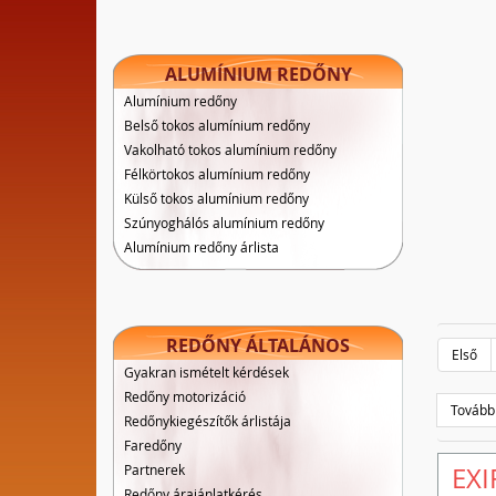
ALUMÍNIUM REDŐNY
Alumínium redőny
Belső tokos alumínium redőny
Vakolható tokos alumínium redőny
Félkörtokos alumínium redőny
Külső tokos alumínium redőny
Szúnyoghálós alumínium redőny
Alumínium redőny árlista
REDŐNY ÁLTALÁNOS
Első
Gyakran ismételt kérdések
Redőny motorizáció
Tovább
Redőnykiegészítők árlistája
Faredőny
Partnerek
EXI
Redőny árajánlatkérés