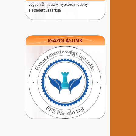
Legyen Ön is az Árnyéktech redőny
elégedett vásárlója
IGAZOLÁSUNK