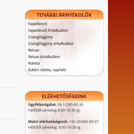
TOVÁBBI ÁRNYÉKOLÓK
Napellenző
Napellenző Árkalkulátor
Szalagfüggöny
Szalagfüggöny árkalkulátor
Reluxa
Reluxa árkalkulátor
Roletta
Kültéri roletta, napháló
ELÉRHETŐSÉGEINK
Ügyfélszolgálat:
06-1/280-60-39
Hétfőtől péntekig 8:30-16:30-ig
Mobil elérhetőségünk:
+36-20/460-09-07
Hétfőtől péntekig: 8:00-18:30-ig.