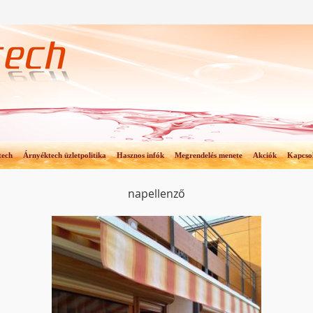
tech
Árnyéktech üzletpolitika
Hasznos infók
Megrendelés menete
Akciók
Kapcso
napellenző