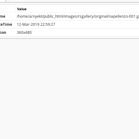
Value
ame
/home/arnyekt/public_html/images/rsgallery/original/napellenzo-001.j
teTime
12-Mar-2019 22:59:27
tion
360x480