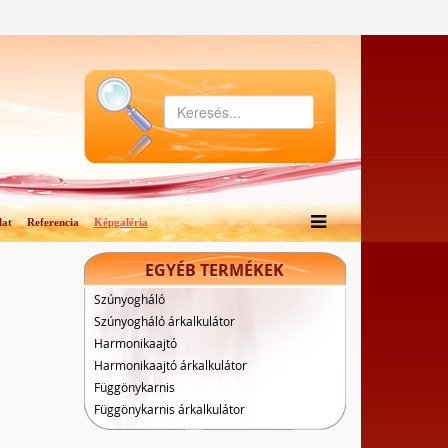
lat
Referencia
Képgaléria
EGYÉB TERMÉKEK
Szúnyogháló
Szúnyogháló árkalkulátor
Harmonikaajtó
Harmonikaajtó árkalkulátor
Függönykarnis
Függönykarnis árkalkulátor