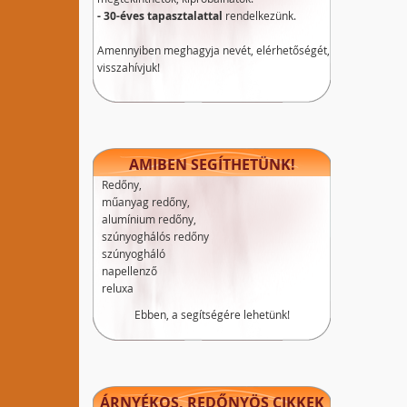
- 30-éves tapasztalattal
rendelkezünk.
Amennyiben meghagyja nevét, elérhetőségét,
visszahívjuk!
AMIBEN SEGÍTHETÜNK!
Redőny,
műanyag redőny,
alumínium redőny,
szúnyoghálós redőny
szúnyogháló
napellenző
reluxa
Ebben, a segítségére lehetünk!
ÁRNYÉKOS, REDŐNYÖS CIKKEK