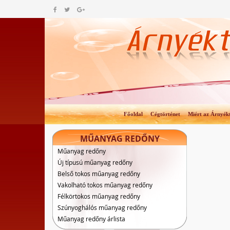
Főoldal
Cégtörténet
Miért az Árnyék
MŰANYAG REDŐNY
Műanyag redőny
Új típusú műanyag redőny
Belső tokos műanyag redőny
Vakolható tokos műanyag redőny
Félkörtokos műanyag redőny
Szúnyoghálós műanyag redőny
Műanyag redőny árlista