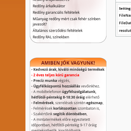
Redőny árkalkulátor
Setting
Redőny garanciális feltételek
FileN
Műanyag redőny mért csak fehér színben
FileDa
javasolt?
Általános szerződési feltételek
resolu
Redőny RAL színekben
AMIBEN JÓK VAGYUNK!
- Kedvező árak, kiváló minőségű termékek
- 2 éves teljes körű garancia
- Precíz munka
végzés,
- Ügyfélközpontú hozzáállás
vevőinkhez.
- A mobiltelefonon
ügyfélszolgálatunk,
hétfőtől-péntekig 8-18:30 óráig
elérhető
- Felmérések
, szerelések szintén
egésznap
,
- Felmérések
korlátozottan
szombaton is,
- Szakértőink
segítik döntésében
,
- A mintatermékek előre egyeztetett
időpontban, hétfőtől-péntekig 9-17 óráig
megtekinthetők, kipróbálhatók.