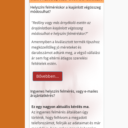
Helyszíni felméréskor a kiajánlott végösszeg
módosulhat?
"Redőny vagy más árnyékoló esetén az
árajánlatban kiajánlott végösszeg
módosulhat-e helyszíni felméréskor?"
Amennyiben a kiválasztott termék típushoz
megközelítőleg jó méreteket és
darabszámot adtunk meg, a végső vállalási
ár sem fog eltérni átlagos szerelési
feltételek estén.
Bővebben...
Ingyenes helyszíni felmérés, vagy e-mailes
árajánlatkérés?
Ez egy nagyon aktuális kérdés ma.
Az ingyenes felmérés általában úgy
történik, hogy felhívom a megadott
telefonszámot, felírják az adataimat és már